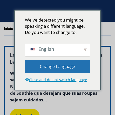
We've detected you might be
speaking a different language.
Início
/
Blog
/
Posts with the tag "south boston"
Do you want to change to:
English
Lavagem e Dobra South Boston MA – Neptune
Laundry
Change Language
Wash and fold South Boston MA é um
serviço profissional de lavanderia que a
Close and do not switch language
Neptune Laundry oferece aos moradores
de Southie que desejam que suas roupas
sejam cuidadas...