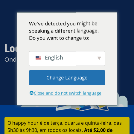
We've detected you might be
speaking a different language.
Do you want to change to:
Locais
English
Onde o cliente é sempre rei
Change Language
Close and do not switch language
O happy hour é de terça, quarta e quinta-feira, das
5h30 às 9h30, em todos os locais.
Até $2,00 de