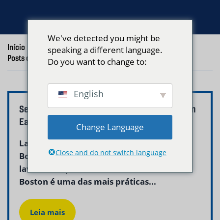
We've detected you might be
Início
/
Blog
/
speaking a different language.
Posts com a tag "lavanderia de estudantes universitários"
Do you want to change to:
English
Serviço de Lavanderia para Universitários em
East Boston: Estude Mais, Lave Menos
Change Language
Lavanderia para Universitários em East
Close and do not switch language
Boston: Estude Mais, Lave Menos A
lavanderia para universitários em East
Boston é uma das mais práticas...
Leia mais