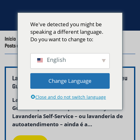
We've detected you might be
speaking a different language.
Início
/
Blog
Do you want to change to:
/
Posts com a tag "lavanderia automática East Boston"
English
Lavanderia Self-Service Leste de Boston – Seu
Change Language
Guia Completo na Neptune Laundry
Close and do not switch language
Lavanderia Self-Service East Boston – Seu
Guia Completo na Neptune Laundry
Lavanderia Self-Service – ou lavanderia de
autoatendimento – ainda é a...