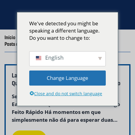
We've detected you might be
speaking a different language.
Início
/
Blog
Do you want to change to:
/
Posts com a tag "lavanderia no mesmo dia East Boston"
English
Lavanderia no Mesmo Dia em East Boston –
Change Language
Quando Você Precisa Que Fique Pronto Rápido
Close and do not switch language
Serviço de Lavanderia no Mesmo Dia em
East Boston – Quando Você Precisa de Algo
Feito Rápido Há momentos em que
simplesmente não dá para esperar duas...