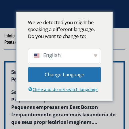
We've detected you might be
speaking a different language.
Início
/
Blog
Do you want to change to:
/
Posts com a tag "lavanderia comercial East Boston"
English
Serviço de Lavanderia Comercial para
Change Language
Pequenas Empresas em East Boston
Close and do not switch language
Serviço de Lavanderia Comercial para
Pequenas Empresas em East Boston
Pequenas empresas em East Boston
frequentemente geram mais lavanderia do
que seus proprietários imaginam....