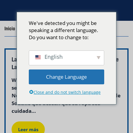
We've detected you might be
Inicio
/
Blog
/
Posts with the tag "southie"
speaking a different language.
Do you want to change to:
English
Lavado y Doblado South Boston MA – Neptune
Laundry
Change Language
Wash and fold south boston ma es un
servicio de lavandería profesional que
Close and do not switch language
Neptune Laundry ofrece a los residentes de
Southie que desean que su ropa sea
cuidada...
Leer más