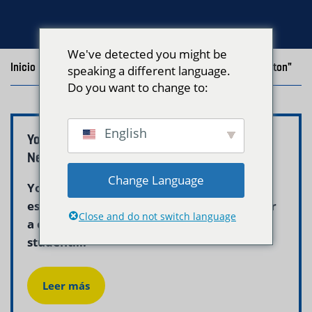
We've detected you might be
Inicio
/
Blog
/
Posts with the tag "Yoga Studio Laundry Boston"
speaking a different language.
Do you want to change to:
English
Yoga Studio Laundry Service Boston –
Neptune Laundry
Change Language
Yoga studio laundry service in Boston is
essential for any studio that wants to offer
Close and do not switch language
a clean, welcoming experience to every
student....
Leer más