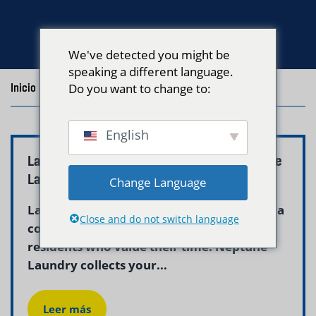
We've detected you might be
speaking a different language.
Inicio
/
Blog
Do you want to change to:
/
Posts with the tag "Wash and Fold Milton"
English
Laundry Pickup Delivery Milton MA – Neptune
Laundry
Change Language
Laundry pickup and delivery milton ma is a
Close and do not switch language
convenient and professional solution for
residents who value their time. Neptune
Laundry collects your...
Leer más