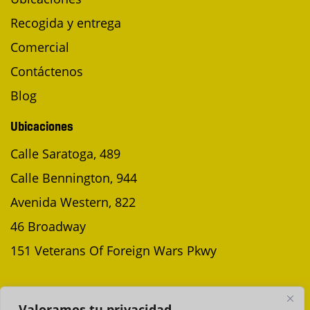
Recogida y entrega
Comercial
Contáctenos
Blog
Ubicaciones
Calle Saratoga, 489
Calle Bennington, 944
Avenida Western, 822
46 Broadway
151 Veterans Of Foreign Wars Pkwy
PROGRAMAR UNA RECOGIDA
Valoramos tu privacidad