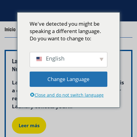
We've detected you might be
Inicio
/
Blog
/
Posts with the tag "Wash and Fold Belmont"
speaking a different language.
Do you want to change to:
English
Laundry Pickup Delivery Belmont MA –
Neptune Laundry
Change Language
Laundry pickup and delivery belmont ma is
a convenient and professional solution for
Close and do not switch language
residents who value their time. Neptune
Laundry collects your...
Leer más