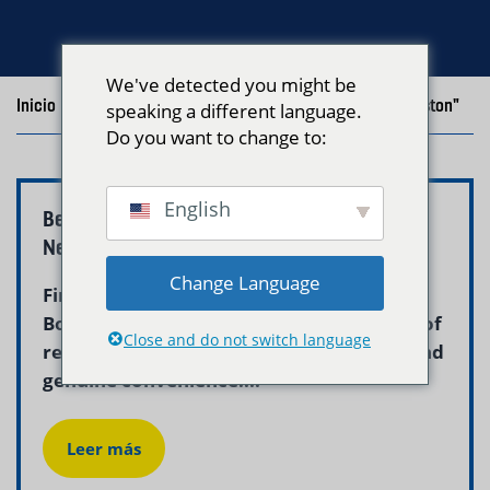
We've detected you might be
Inicio
/
Blog
/
Posts with the tag "Top Laundry Service Boston"
speaking a different language.
Do you want to change to:
English
Best Laundry Pickup Service Boston –
Neptune Laundry
Change Language
Finding the best laundry pickup service in
Boston means looking for a combination of
Close and do not switch language
reliability, cleaning quality, fair pricing, and
genuine convenience....
Leer más