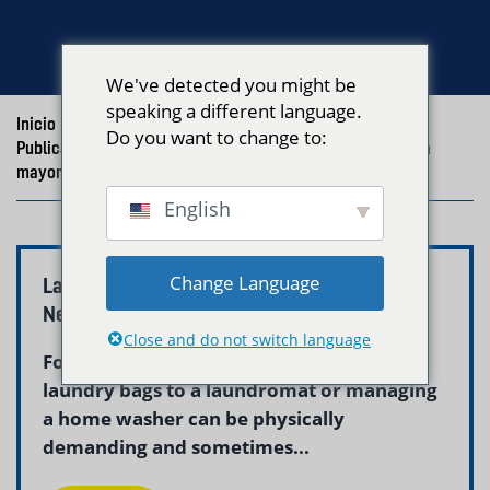
We've detected you might be
speaking a different language.
Inicio
/
Blog
/
Do you want to change to:
Publicaciones con la etiqueta "servicio de lavandería para
mayores"
English
Change Language
Laundry Pickup for Seniors Boston MA |
Neptune Laundry
Close and do not switch language
For seniors in Boston, carrying heavy
laundry bags to a laundromat or managing
a home washer can be physically
demanding and sometimes...