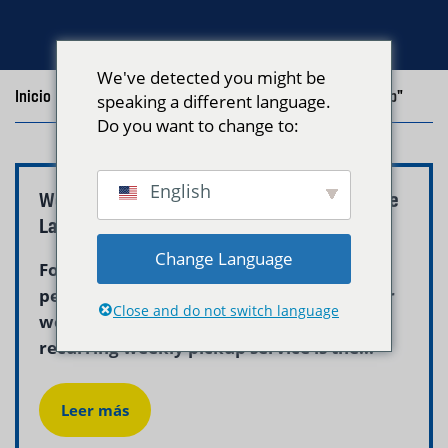
We've detected you might be
Inicio
/
Blog
/
Posts with the tag "recurring laundry pickup"
speaking a different language.
Do you want to change to:
English
Weekly Laundry Service Boston MA | Neptune
Laundry
Change Language
For Boston residents who want to
permanently eliminate laundry from their
Close and do not switch language
weekly task list, Neptune Laundry’s
recurring weekly pickup service is the...
Leer más