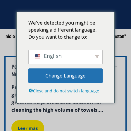
We've detected you might be
speaking a different language.
Inicio
/
Blog
Do you want to change to:
/
Posts with the tag "Pet Grooming Laundry Boston"
English
Pet Grooming Salon Laundry Service Boston –
Neptune Laundry
Change Language
Pet grooming laundry service in Boston
Close and do not switch language
gives grooming salons and mobile
groomers a professional solution for
cleaning the high volume of towels,...
Leer más