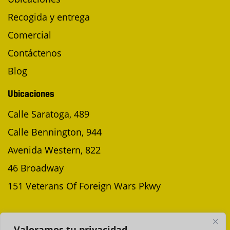
Recogida y entrega
Comercial
Contáctenos
Blog
Ubicaciones
Calle Saratoga, 489
Calle Bennington, 944
Avenida Western, 822
46 Broadway
151 Veterans Of Foreign Wars Pkwy
PROGRAMAR UNA RECOGIDA
Valoramos tu privacidad