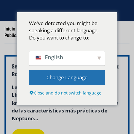
We've detected you might be
Inicio
/
Blog
/
speaking a different language.
Publicaciones con la etiqueta "lavandería nocturna"
Do you want to change to:
English
Servicio de Lavandería Nocturna East Boston:
Ropa Limpia en la Mañana
Change Language
Lavandería Nocturna East Boston: Ropa
Close and do not switch language
Limpia Por la Mañana El servicio de
lavandería nocturna en East Boston es una
de las características más prácticas de
Neptune...