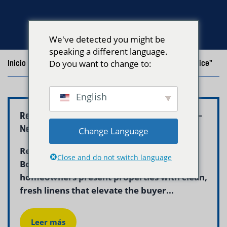
We've detected you might be
speaking a different language.
Inicio
/
Blog
Do you want to change to:
/
Posts with the tag "Home Staging Linen Service"
English
Real Estate Staging Laundry Service Boston –
Neptune Laundry
Change Language
Real estate staging laundry service in
Close and do not switch language
Boston helps agents, stagers, and
homeowners present properties with clean,
fresh linens that elevate the buyer...
Leer más