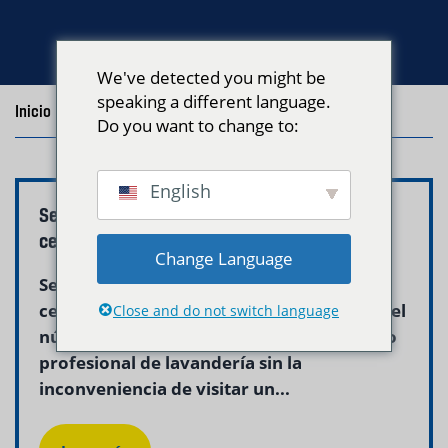
We've detected you might be
speaking a different language.
Inicio
/
Blog
/
Posts with the tag "downtown boston"
Do you want to change to:
English
Servicio de Recogida de Lavandería en el
centro de Boston | Neptune Laundry
Change Language
Servicio de recogida de lavandería en el
centro de Boston ofrece a los residentes del
Close and do not switch language
núcleo urbano de Boston acceso a cuidado
profesional de lavandería sin la
inconveniencia de visitar un...