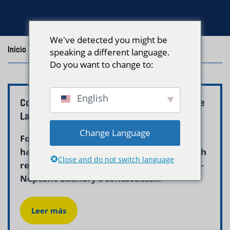
We've detected you might be
Inicio
/
Blog
/
Posts with the tag "contactless laundry"
speaking a different language.
Do you want to change to:
English
Contactless Laundry Pickup Boston | Neptune
Laundry
Change Language
For Boston residents who prefer a fully
hands-off experience — whether for health
Close and do not switch language
reasons, privacy, or simple convenience —
Neptune Laundry’s contactless...
Leer más