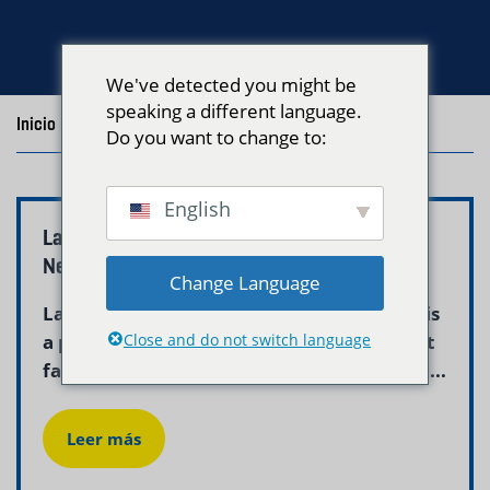
We've detected you might be
speaking a different language.
Inicio
/
Blog
/
Posts with the tag "Boston Laundry Tips"
Do you want to change to:
English
Laundry Pickup vs Dry Cleaning in Boston –
Neptune Laundry
Change Language
Laundry pickup vs dry cleaning in Boston is
a practical comparison that every resident
Close and do not switch language
faces at some point when deciding how to...
Leer más